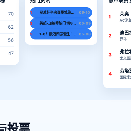
分榜
热门资讯
意甲联赛 
1
足总杯半决赛曼城绝杀AI预测引热议
05-10
70
莱奥
1
AC米
2
英超-加纳乔破门 切尔西主场遭绝杀1-2不敌桑德兰
05-09
62
迪巴
3
1-0！欧冠四强诞生！英超存独苗，半决赛对阵出炉，夺冠排行更新
05-08
2
56
罗马
弗拉
47
3
尤文图
劳塔
4
国际米
与投票