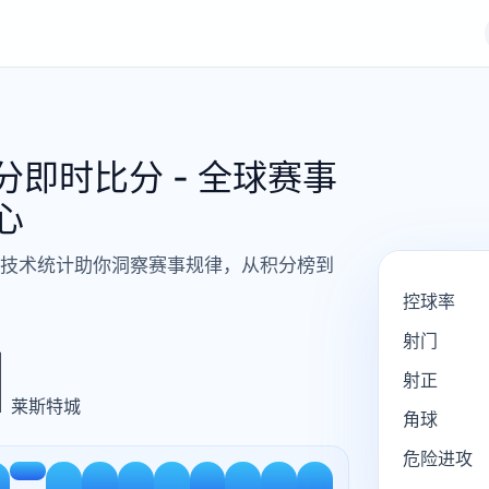
即时比分 - 全球赛事
心
技术统计助你洞察赛事规律，从积分榜到
控球率
射门
1
射正
莱斯特城
角球
危险进攻