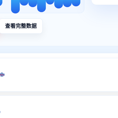
查看完整数据