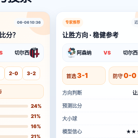
06-06 10:36
专家推荐
近
比分？
让胜方向 · 稳健参考
S
切尔西
阿森纳
VS
切尔西
0
2-0
3-2
3-1
0-0
首选
防守
与
方向判断
让
预测比分
24%
21%
大小球
16%
模型信心
★★
21%