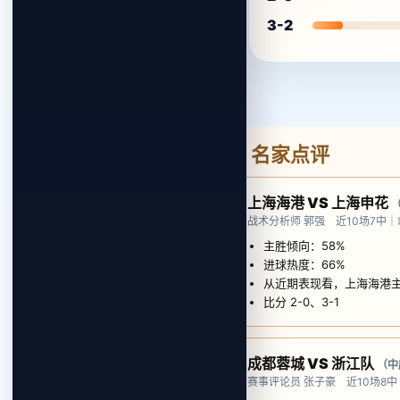
3-2
名家点评
上海海港 VS 上海申花
（
战术分析师 郭强 近10场7中｜
主胜倾向：58%
进球热度：66%
从近期表现看，上海海港
比分 2-0、3-1
成都蓉城 VS 浙江队
（中超
赛事评论员 张子豪 近10场8中