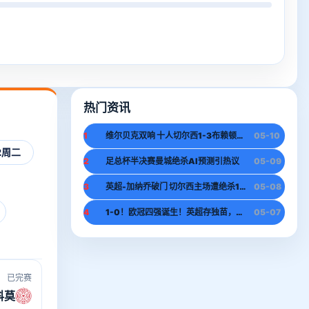
热门资讯
1
维尔贝克双响 十人切尔西1-3布赖顿吞2连败
05-10
2
周二
2
足总杯半决赛曼城绝杀AI预测引热议
05-09
3
英超-加纳乔破门 切尔西主场遭绝杀1-2不敌桑德兰
05-08
4
1-0！欧冠四强诞生！英超存独苗，半决赛对阵出炉，夺冠排行更新
05-07
已完赛
科莫